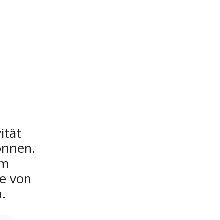
tät 
nnen. 
m 
e von 
.