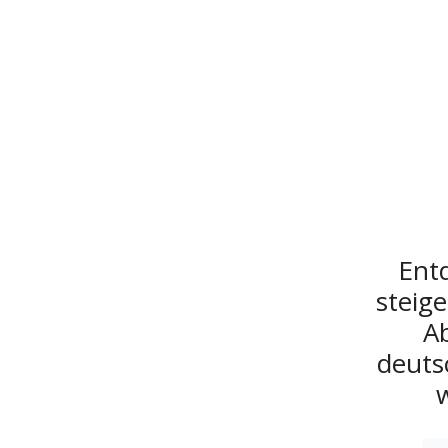
Entd
steig
Ab
deuts